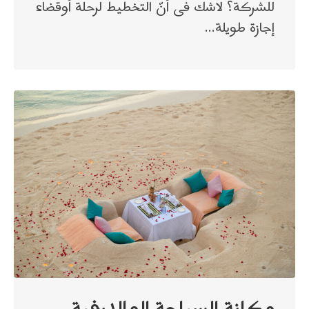
للشركة؟ لاشك فى أنّ التخطيط لرحلة أوقضاء
إجازة طويلة…
مكانة السياحة المالديفية