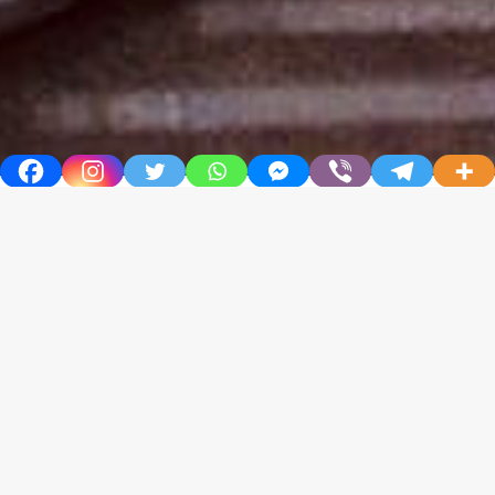
المعالم الإسلامية فى المالديف
دخل الإسلام جزر المالديف فى
القرن السادس الهجرى – الثانى
عشر الميلادى- على يد عرب
مسلمين قادمين من مغرب العرب،
وبعد ذلك احتلت من قِبل البرتغال،
لكن استطاع السلطان محمد